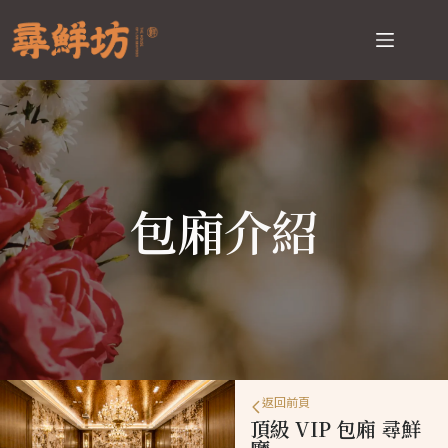
包廂介紹
返回前頁
頂級 VIP 包廂 尋鮮