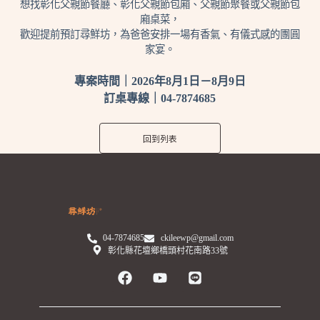
想找彰化父親節餐廳、彰化父親節包廂、父親節聚餐或父親節包
廂桌菜，
歡迎提前預訂尋鮮坊，為爸爸安排一場有香氣、有儀式感的團圓
家宴。
專案時間｜2026年8月1日－8月9日
訂桌專線｜04-7874685
回到列表
04-7874685
ckileewp@gmail.com
彰化縣花壇鄉橋頭村花南路33號