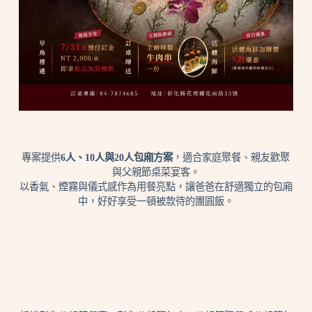
專案提供
6人、10人與20人包廂方案
，適合家庭聚餐、親友歡聚
與父親節桌菜宴客。
以香氣、煙霧與儀式感作為用餐亮點，讓爸爸在舒適獨立的包廂
中，好好享受一頓被款待的團圓飯。